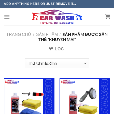
Chuyển
ADD ANYTHING HERE OR JUST REMOVE IT...
đến
phần
nội
dung
SẢN PHẨM ĐƯỢC GẮN
TRANG CHỦ
/
SẢN PHẨM
/
THẺ “KHUYEN MAI”
LỌC