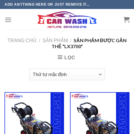
Chuyển
ADD ANYTHING HERE OR JUST REMOVE IT...
đến
phần
nội
dung
SẢN PHẨM ĐƯỢC GẮN
TRANG CHỦ
/
SẢN PHẨM
/
THẺ “LX3700”
LỌC