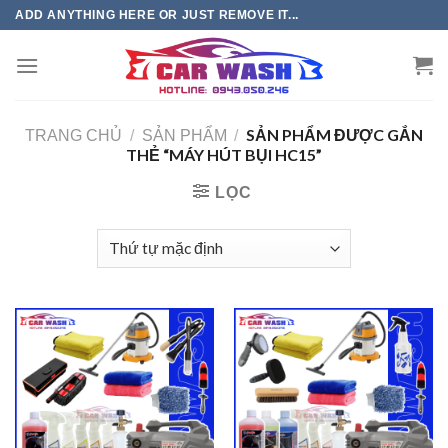
Chuyển
ADD ANYTHING HERE OR JUST REMOVE IT...
đến
phần
nội
dung
SẢN PHẨM ĐƯỢC GẮN
TRANG CHỦ
/
SẢN PHẨM
/
THẺ “MÁY HÚT BỤI HC15”
LỌC