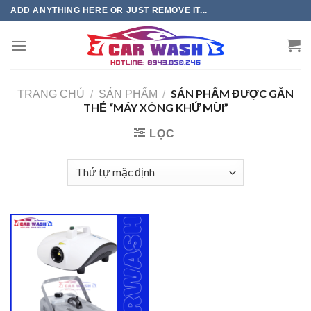
Chuyển
ADD ANYTHING HERE OR JUST REMOVE IT...
đến
phần
nội
dung
SẢN PHẨM ĐƯỢC GẮN
TRANG CHỦ
/
SẢN PHẨM
/
THẺ “MÁY XÔNG KHỬ MÙI”
LỌC