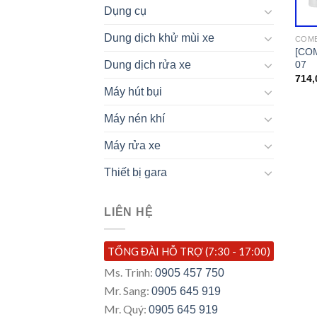
Dụng cụ
Dung dịch khử mùi xe
COMB
[COM
07
Dung dịch rửa xe
714,
Máy hút bụi
Máy nén khí
Máy rửa xe
Thiết bị gara
LIÊN HỆ
TỔNG ĐÀI HỖ TRỢ (7:30 - 17:00)
Ms. Trinh:
0905 457 750
Mr. Sang:
0905 645 919
Mr. Quý:
0905 645 919