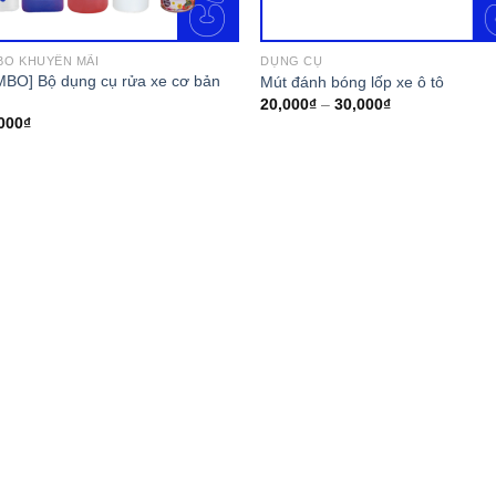
O KHUYẾN MÃI
DỤNG CỤ
BO] Bộ dụng cụ rửa xe cơ bản
Mút đánh bóng lốp xe ô tô
20,000
₫
–
30,000
₫
000
₫