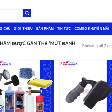
G CHỦ
GIỚI THIỆU
SẢN PHẨM
TIN TỨC
COMBO KHUYẾN MÃI
PHẨM ĐƯỢC GẮN THẺ “MÚT ĐÁNH
Showing all 2 res