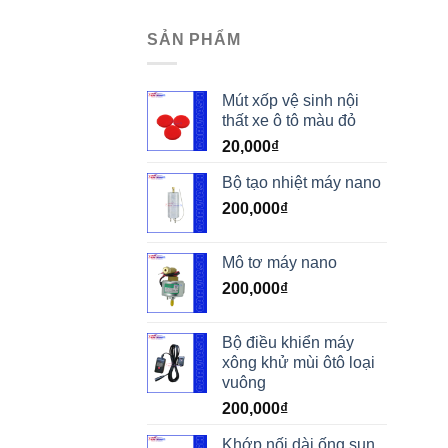
SẢN PHẨM
Mút xốp vệ sinh nội
thất xe ô tô màu đỏ
20,000
₫
Bộ tạo nhiệt máy nano
200,000
₫
Mô tơ máy nano
200,000
₫
Bộ điều khiển máy
xông khử mùi ôtô loại
vuông
200,000
₫
Khớp nối dài ống sun