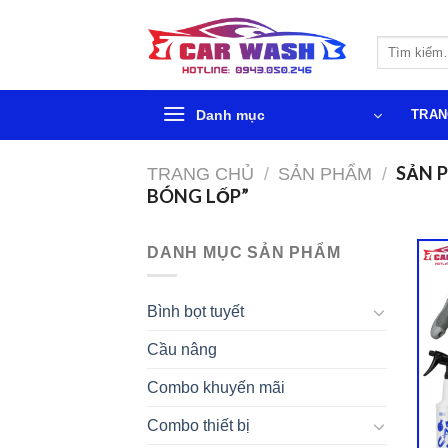
Chuyển
đến
Tìm
phần
kiếm:
nội
dung
Danh mục
TRAN
SẢN 
TRANG CHỦ
/
SẢN PHẨM
/
BÓNG LỐP”
DANH MỤC SẢN PHẨM
Bình bọt tuyết
Cầu nâng
Combo khuyến mãi
Combo thiết bị