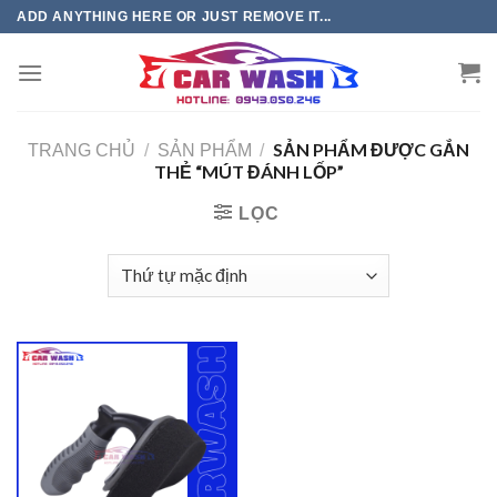
Chuyển
ADD ANYTHING HERE OR JUST REMOVE IT...
đến
phần
nội
dung
SẢN PHẨM ĐƯỢC GẮN
TRANG CHỦ
/
SẢN PHẨM
/
THẺ “MÚT ĐÁNH LỐP”
LỌC