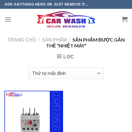
Chuyển
ADD ANYTHING HERE OR JUST REMOVE IT...
đến
phần
nội
dung
SẢN PHẨM ĐƯỢC GẮN
TRANG CHỦ
/
SẢN PHẨM
/
THẺ “NHIỆT MÁY”
LỌC