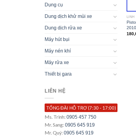
Dụng cụ
Dung dịch khử mùi xe
LINH
Pist
2010
Dung dịch rửa xe
180,
Máy hút bụi
Máy nén khí
Máy rửa xe
Thiết bị gara
LIÊN HỆ
TỔNG ĐÀI HỖ TRỢ (7:30 - 17:00)
Ms. Trinh:
0905 457 750
Mr. Sang:
0905 645 919
Mr. Quý:
0905 645 919