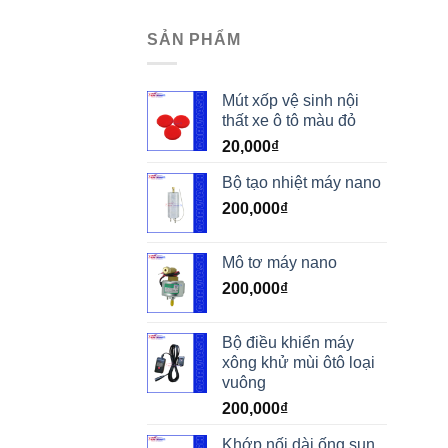
SẢN PHẨM
Mút xốp vệ sinh nội
thất xe ô tô màu đỏ
20,000
₫
Bộ tạo nhiệt máy nano
200,000
₫
Mô tơ máy nano
200,000
₫
Bộ điều khiển máy
xông khử mùi ôtô loại
vuông
200,000
₫
Khớp nối dài ống sun