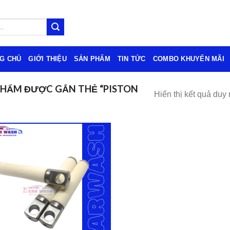
G CHỦ
GIỚI THIỆU
SẢN PHẨM
TIN TỨC
COMBO KHUYẾN MÃI
PHẨM ĐƯỢC GẮN THẺ “PISTON
Hiển thị kết quả duy 