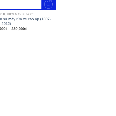
 PHỤ KIỆN MÁY RỬA XE
on sứ máy rửa xe cao áp (1507-
-2012)
000
₫
–
230,000
₫