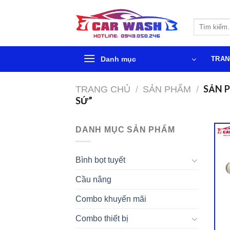
Chuyển
đến
Tìm
phần
kiếm:
nội
dung
Danh mục
TRAN
SẢN 
TRANG CHỦ
/
SẢN PHẨM
/
SỨ”
DANH MỤC SẢN PHẨM
Bình bọt tuyết
Cầu nâng
Combo khuyến mãi
Combo thiết bị