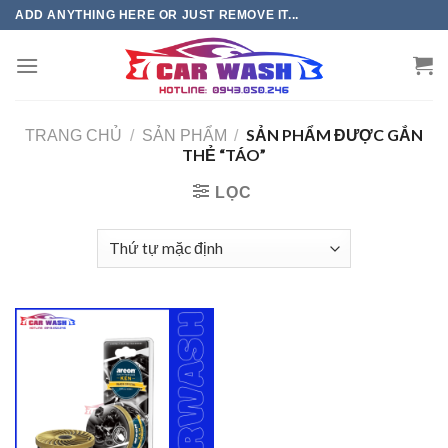
Chuyển
ADD ANYTHING HERE OR JUST REMOVE IT...
đến
phần
nội
dung
SẢN PHẨM ĐƯỢC GẮN
TRANG CHỦ
/
SẢN PHẨM
/
THẺ “TÁO”
LỌC