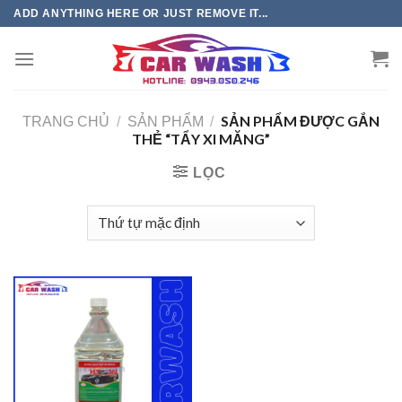
Chuyển
ADD ANYTHING HERE OR JUST REMOVE IT...
đến
phần
nội
dung
SẢN PHẨM ĐƯỢC GẮN
TRANG CHỦ
/
SẢN PHẨM
/
THẺ “TẨY XI MĂNG”
LỌC