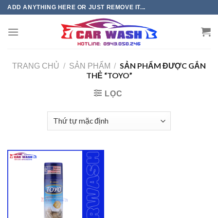
Chuyển
ADD ANYTHING HERE OR JUST REMOVE IT...
đến
phần
nội
dung
SẢN PHẨM ĐƯỢC GẮN
TRANG CHỦ
/
SẢN PHẨM
/
THẺ “TOYO”
LỌC