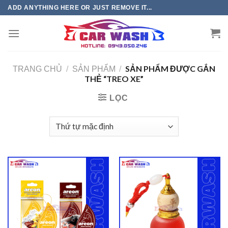
Chuyển
ADD ANYTHING HERE OR JUST REMOVE IT...
đến
phần
nội
dung
SẢN PHẨM ĐƯỢC GẮN
TRANG CHỦ
/
SẢN PHẨM
/
THẺ “TREO XE”
LỌC