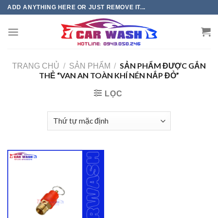
Chuyển
ADD ANYTHING HERE OR JUST REMOVE IT...
đến
phần
nội
dung
SẢN PHẨM ĐƯỢC GẮN
TRANG CHỦ
/
SẢN PHẨM
/
THẺ “VAN AN TOÀN KHÍ NÉN NẮP ĐỎ”
LỌC