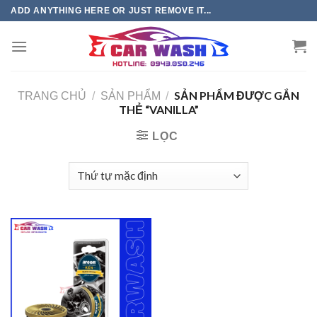
Chuyển
ADD ANYTHING HERE OR JUST REMOVE IT...
đến
phần
nội
dung
SẢN PHẨM ĐƯỢC GẮN
TRANG CHỦ
/
SẢN PHẨM
/
THẺ “VANILLA”
LỌC