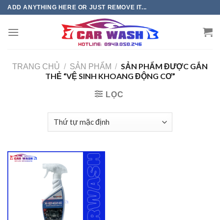
Chuyển
ADD ANYTHING HERE OR JUST REMOVE IT...
đến
phần
nội
dung
SẢN PHẨM ĐƯỢC GẮN
TRANG CHỦ
/
SẢN PHẨM
/
THẺ “VỆ SINH KHOANG ĐỘNG CƠ”
LỌC