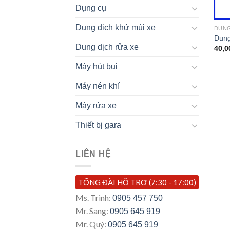
Dụng cụ
Dung dịch khử mùi xe
DUNG
Dung
Dung dịch rửa xe
40,0
Máy hút bụi
Máy nén khí
Máy rửa xe
Thiết bị gara
LIÊN HỆ
TỔNG ĐÀI HỖ TRỢ (7:30 - 17:00)
Ms. Trinh:
0905 457 750
Mr. Sang:
0905 645 919
Mr. Quý:
0905 645 919