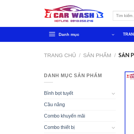
Chuyển
đến
Tìm
phần
kiếm:
nội
dung
Danh mục
TRAN
SẢN P
TRANG CHỦ
/
SẢN PHẨM
/
DANH MỤC SẢN PHẨM
Bình bọt tuyết
Cầu nâng
Combo khuyến mãi
Combo thiết bị