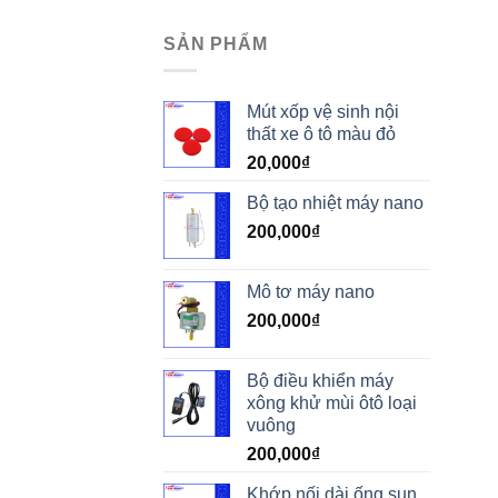
SẢN PHẨM
Mút xốp vệ sinh nội
thất xe ô tô màu đỏ
20,000
₫
Bộ tạo nhiệt máy nano
200,000
₫
Mô tơ máy nano
200,000
₫
Bộ điều khiển máy
xông khử mùi ôtô loại
vuông
200,000
₫
Khớp nối dài ống sun