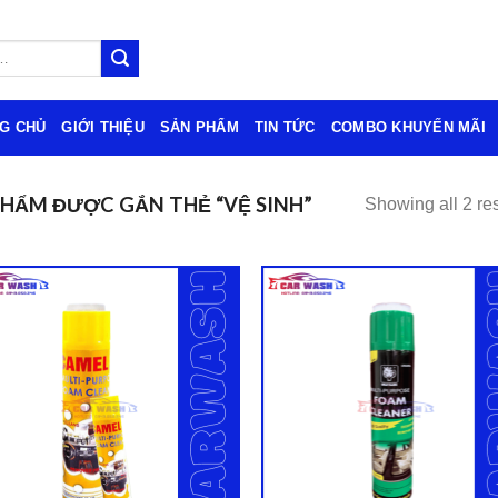
G CHỦ
GIỚI THIỆU
SẢN PHẨM
TIN TỨC
COMBO KHUYẾN MÃI
HẨM ĐƯỢC GẮN THẺ “VỆ SINH”
Showing all 2 res