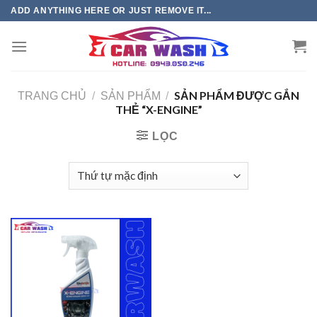
Chuyển
ADD ANYTHING HERE OR JUST REMOVE IT...
đến
phần
nội
dung
SẢN PHẨM ĐƯỢC GẮN
TRANG CHỦ
/
SẢN PHẨM
/
THẺ “X-ENGINE”
LỌC