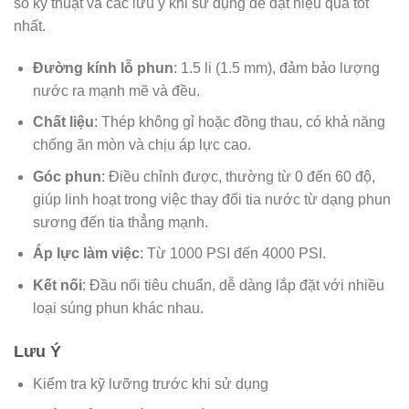
số kỹ thuật và các lưu ý khi sử dụng để đạt hiệu quả tốt
nhất.
Đường kính lỗ phun
: 1.5 li (1.5 mm), đảm bảo lượng
nước ra mạnh mẽ và đều.
Chất liệu
: Thép không gỉ hoặc đồng thau, có khả năng
chống ăn mòn và chịu áp lực cao.
Góc phun
: Điều chỉnh được, thường từ 0 đến 60 độ,
giúp linh hoạt trong việc thay đổi tia nước từ dạng phun
sương đến tia thẳng mạnh.
Áp lực làm việc
: Từ 1000 PSI đến 4000 PSI.
Kết nối
: Đầu nối tiêu chuẩn, dễ dàng lắp đặt với nhiều
loại súng phun khác nhau.
Lưu Ý
Kiểm tra kỹ lưỡng trước khi sử dụng