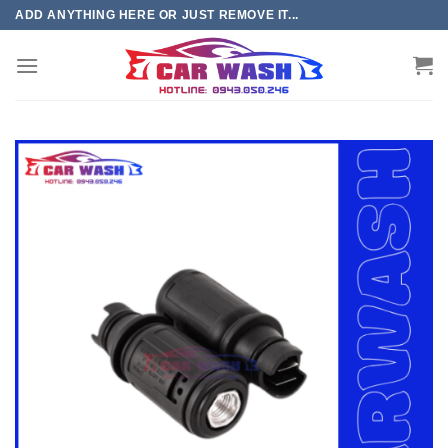
Chuyển
ADD ANYTHING HERE OR JUST REMOVE IT...
đến
phần
nội
dung