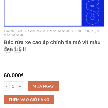
TRANG CHỦ
/
SẢN PHẨM
/
MÁY RỬA XE
/
LINH PHỤ KIỆN
MÁY RỬA XE
Béc rửa xe cao áp chỉnh tia mỏ vịt màu
đen 1.5 li
60,000
₫
Béc rửa xe cao áp chỉnh tia mỏ vịt màu đen 1.5 li số lượng
MUA NGAY
THÊM VÀO GIỎ HÀNG