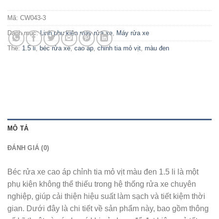
Mã:
CW043-3
Danh mục:
Linh phụ kiện máy rửa xe
,
Máy rửa xe
Thẻ:
1.5 li
,
béc rửa xe
,
cao áp
,
chỉnh tia mỏ vịt
,
màu đen
MÔ TẢ
ĐÁNH GIÁ (0)
Béc rửa xe cao áp chỉnh tia mỏ vịt màu đen 1.5 li là một
phụ kiện không thể thiếu trong hệ thống rửa xe chuyên
nghiệp, giúp cải thiện hiệu suất làm sạch và tiết kiệm thời
gian. Dưới đây là chi tiết về sản phẩm này, bao gồm thông