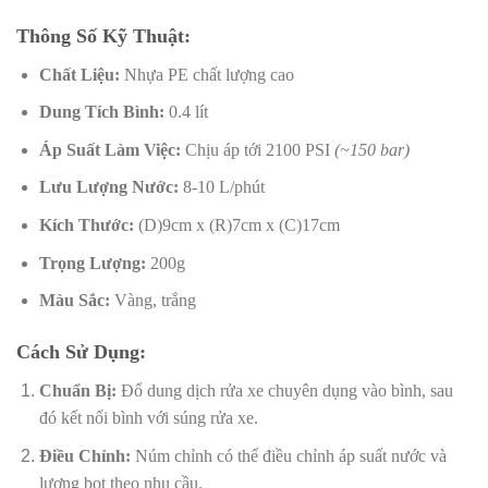
Thông Số Kỹ Thuật:
Chất Liệu:
Nhựa PE chất lượng cao
Dung Tích Bình:
0.4 lít
Áp Suất Làm Việc:
Chịu áp tới 2100 PSI
(~
150 bar)
Lưu Lượng Nước:
8-10 L/phút
Kích Thước:
(D)9cm x (R)7cm x (C)17cm
Trọng Lượng:
200g
Màu Sắc:
Vàng, trắng
Cách Sử Dụng:
Chuẩn Bị:
Đổ dung dịch rửa xe chuyên dụng vào bình, sau
đó kết nối bình với súng rửa xe.
Điều Chỉnh:
Núm chỉnh có thể điều chỉnh áp suất nước và
lượng bọt theo nhu cầu.