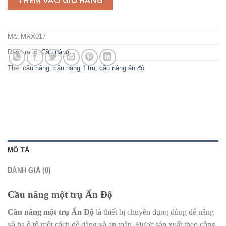
THÊM VÀO GIỎ HÀNG
Mã:
MRX017
Danh mục:
Cầu nâng
Thẻ:
cầu nâng
,
cầu nâng 1 trụ
,
cầu nâng ấn độ
MÔ TẢ
ĐÁNH GIÁ (0)
Cầu nâng một trụ Ấn Độ
Cầu nâng một trụ Ấn Độ
là thiết bị chuyên dụng dùng để nâng
và hạ ô tô một cách dễ dàng và an toàn. Được sản xuất theo công