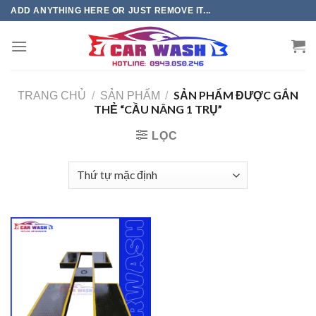
Chuyển
ADD ANYTHING HERE OR JUST REMOVE IT...
đến
phần
nội
dung
SẢN PHẨM ĐƯỢC GẮN
TRANG CHỦ
/
SẢN PHẨM
/
THẺ “CẦU NÂNG 1 TRỤ”
LỌC