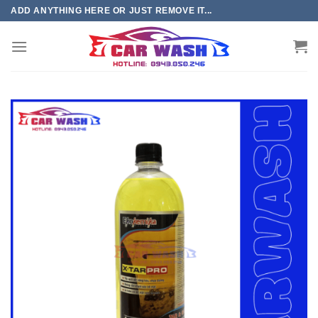
Chuyển
ADD ANYTHING HERE OR JUST REMOVE IT...
đến
phần
nội
dung