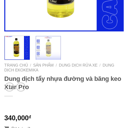
TRANG CHỦ
/
SẢN PHẨM
/
DUNG DỊCH RỬA XE
/
DUNG
DỊCH EKOKEMIKA
Dung dịch tẩy nhựa đường và băng keo
Xtar Pro
340,000
₫