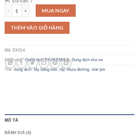
Đã bán: 7
Dung dịch tẩy nhựa đường và băng keo Xtar Pro số lượng
MUA NGAY
THÊM VÀO GIỎ HÀNG
Mã:
EK014
Danh mục:
Dung dịch EKOKEMIKA
,
Dung dịch rửa xe
Thẻ:
dung dịch
,
tẩy băng keo
,
tẩy nhựa đường
,
xtar pro
MÔ TẢ
ĐÁNH GIÁ (0)