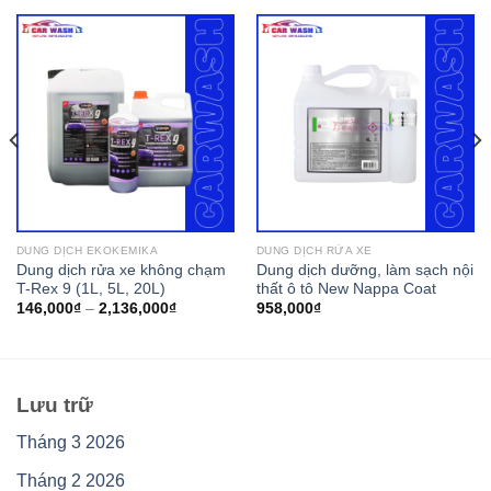
DUNG DỊCH EKOKEMIKA
DUNG DỊCH RỬA XE
Dung dịch rửa xe không chạm
Dung dịch dưỡng, làm sạch nội
T-Rex 9 (1L, 5L, 20L)
thất ô tô New Nappa Coat
146,000
₫
–
2,136,000
₫
958,000
₫
Lưu trữ
Tháng 3 2026
Tháng 2 2026