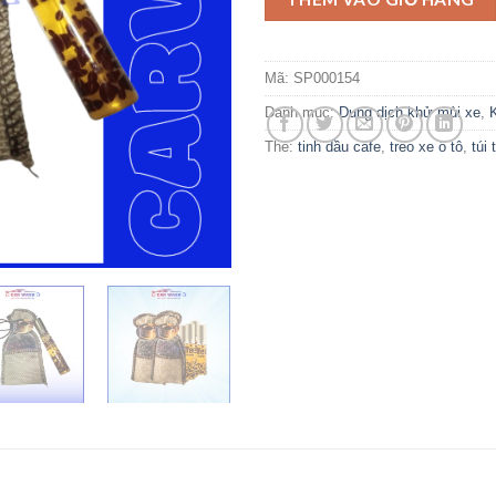
Mã:
SP000154
Danh mục:
Dung dịch khử mùi xe
,
Thẻ:
tinh dầu cafe
,
treo xe ô tô
,
túi