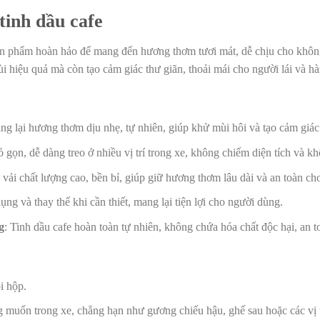
tinh dầu cafe
n phẩm hoàn hảo để mang đến hương thơm tươi mát, dễ chịu cho không g
i hiệu quả mà còn tạo cảm giác thư giãn, thoải mái cho người lái và h
ng lại hương thơm dịu nhẹ, tự nhiên, giúp khử mùi hôi và tạo cảm giác 
hỏ gọn, dễ dàng treo ở nhiều vị trí trong xe, không chiếm diện tích và
 vải chất lượng cao, bền bỉ, giúp giữ hương thơm lâu dài và an toàn ch
ng và thay thế khi cần thiết, mang lại tiện lợi cho người dùng.
g
: Tinh dầu cafe hoàn toàn tự nhiên, không chứa hóa chất độc hại, an t
i hộp.
ng muốn trong xe, chẳng hạn như gương chiếu hậu, ghế sau hoặc các vị t