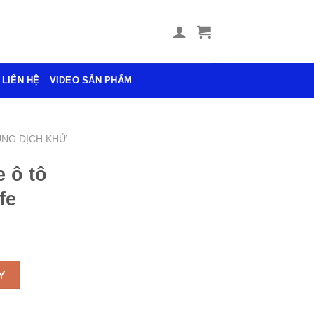
LIÊN HỆ
VIDEO SẢN PHẨM
NG DỊCH KHỬ
e ô tô
fe
 dầu cafe số lượng
Y