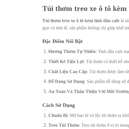
Túi thơm treo xe ô tô kèm 
Túi thơm treo xe ô tô kèm tinh dầu cafe
là sả
gọn và tinh tế, sản phẩm không chỉ giúp khử mù
Đặc Điểm Nổi Bật
Hương Thơm Tự Nhiên
: Tinh dầu cafe ma
Thiết Kế Tiện Lợi
: Túi thơm có thiết kế n
Chất Liệu Cao Cấp
: Túi thơm được làm từ
Dễ Dàng Sử Dụng
: Sản phẩm dễ dàng sử dụ
An Toàn Và Thân Thiện Với Môi Trườn
Cách Sử Dụng
Chuẩn Bị
: Mở bao bì và lấy túi thơm ra khỏ
Treo Túi Thơm
: Treo túi thơm ở vị trí mo