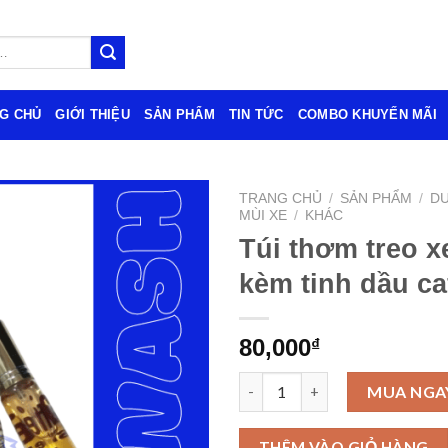
G CHỦ
GIỚI THIỆU
SẢN PHẨM
TIN TỨC
COMBO KHUYẾN MÃI
TRANG CHỦ
/
SẢN PHẨM
/
DU
MÙI XE
/
KHÁC
Túi thơm treo x
kèm tinh dầu ca
80,000
₫
Túi thơm treo xe ô tô kèm tinh
MUA NGA
THÊM VÀO GIỎ HÀNG