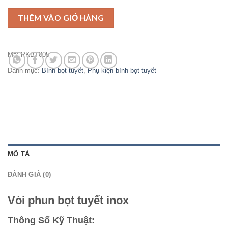
THÊM VÀO GIỎ HÀNG
Mã:
PKBT005
Danh mục:
Bình bọt tuyết
,
Phụ kiện bình bọt tuyết
MÔ TẢ
ĐÁNH GIÁ (0)
Vòi phun bọt tuyết inox
Thông Số Kỹ Thuật: