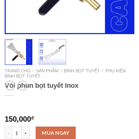
TRANG CHỦ
/
SẢN PHẨM
/
BÌNH BỌT TUYẾT
/
PHỤ KIỆN
BÌNH BỌT TUYẾT
Vòi phun bọt tuyết Inox
150,000
₫
Vòi phun bọt tuyết Inox số lượng
MUA NGAY