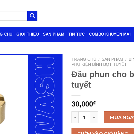
G CHỦ
GIỚI THIỆU
SẢN PHẨM
TIN TỨC
COMBO KHUYẾN MÃI
TRANG CHỦ
/
SẢN PHẨM
/
BÌ
PHỤ KIỆN BÌNH BỌT TUYẾT
Đầu phun cho b
tuyết
30,000
₫
Đầu phun cho bình bọt tuyết s
MUA NGA
THÊM VÀO GIỎ HÀNG