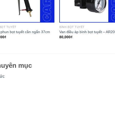
 BỌT TUYẾT
BÌNH BỌT TUYẾT
phun bọt tuyết cần ngắn 37cm
Van điều áp bình bọt tuyết – AR2
000
₫
80,000
₫
uyên mục
tức