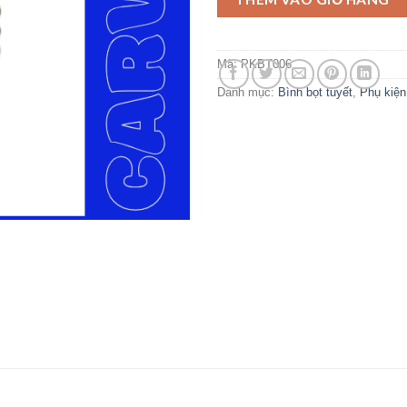
Mã:
PKBT006
Danh mục:
Bình bọt tuyết
,
Phụ kiện