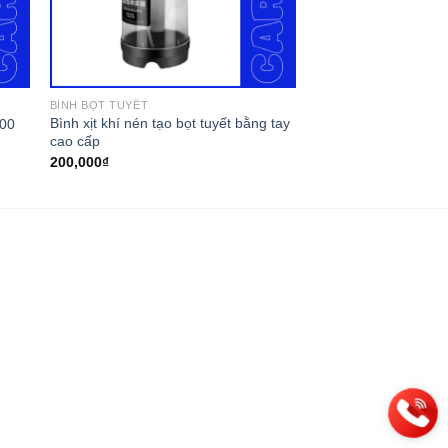
BÌNH BỌT TUYẾT
Bình xịt khí nén tạo bọt tuyết bằng tay
000
cao cấp
200,000
₫