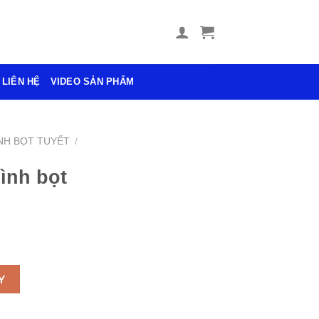
LIÊN HỆ
VIDEO SẢN PHẨM
NH BỌT TUYẾT
/
ình bọt
ố lượng
Y