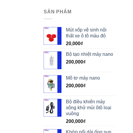
SẢN PHẨM
Mút xốp vệ sinh nội
thất xe ô tô màu đỏ
20,000
₫
Bộ tạo nhiệt máy nano
200,000
₫
Mô tơ máy nano
200,000
₫
Bộ điều khiển máy
xông khử mùi ôtô loại
vuông
200,000
₫
Khớp nối dài ống sun