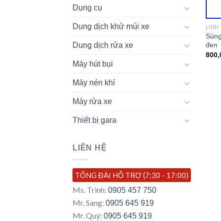
Dụng cụ
Dung dịch khử mùi xe
LINH
Súng
đen
Dung dịch rửa xe
800,
Máy hút bụi
Máy nén khí
Máy rửa xe
Thiết bị gara
LIÊN HỆ
TỔNG ĐÀI HỖ TRỢ (7:30 - 17:00)
Ms. Trinh:
0905 457 750
Mr. Sang:
0905 645 919
Mr. Quý:
0905 645 919