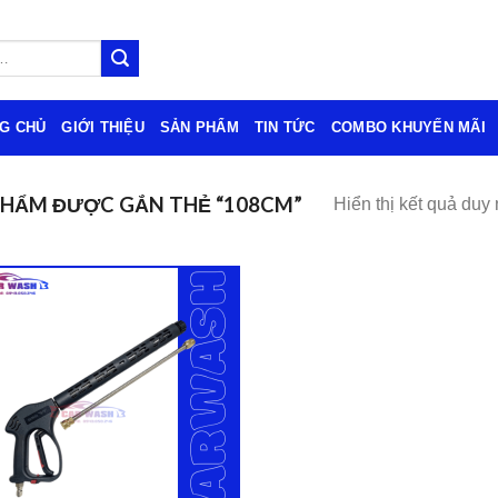
G CHỦ
GIỚI THIỆU
SẢN PHẨM
TIN TỨC
COMBO KHUYẾN MÃI
PHẨM ĐƯỢC GẮN THẺ “108CM”
Hiển thị kết quả duy 