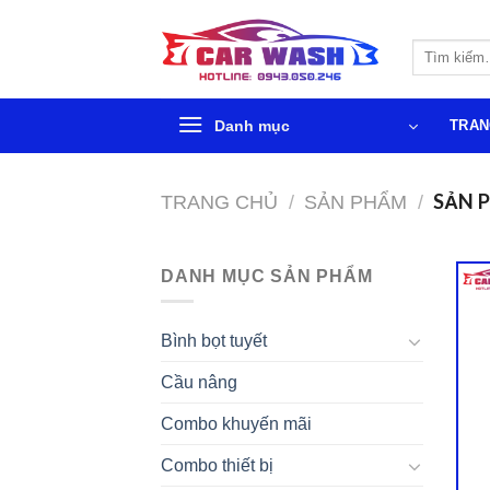
Chuyển
đến
Tìm
phần
kiếm:
nội
dung
Danh mục
TRAN
SẢN 
TRANG CHỦ
/
SẢN PHẨM
/
DANH MỤC SẢN PHẨM
Bình bọt tuyết
Cầu nâng
Combo khuyến mãi
Combo thiết bị