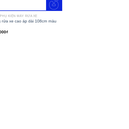
 PHỤ KIỆN MÁY RỬA XE
 rửa xe cao áp dài 108cm màu
000
₫