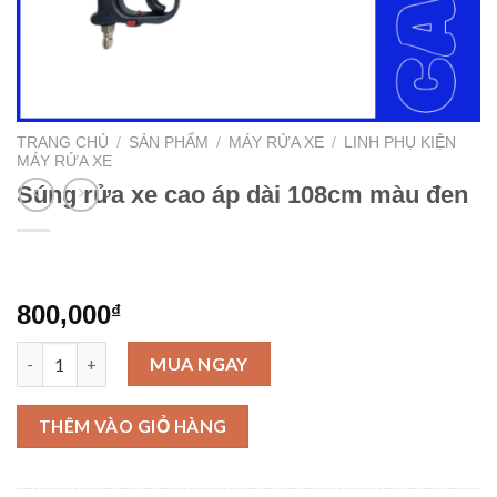
TRANG CHỦ
/
SẢN PHẨM
/
MÁY RỬA XE
/
LINH PHỤ KIỆN
MÁY RỬA XE
Súng rửa xe cao áp dài 108cm màu đen
800,000
₫
Súng rửa xe cao áp dài 108cm màu đen số lượng
MUA NGAY
THÊM VÀO GIỎ HÀNG