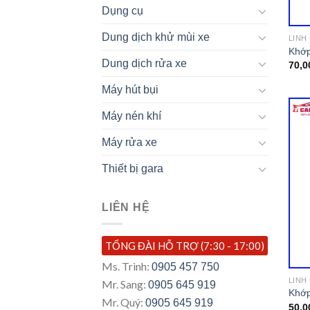
Dụng cụ
Dung dịch khử mùi xe
LINH
Khớp
Dung dịch rửa xe
70,0
Máy hút bụi
Máy nén khí
Máy rửa xe
Thiết bị gara
LIÊN HỆ
TỔNG ĐÀI HỖ TRỢ (7:30 - 17:00)
Ms. Trinh:
0905 457 750
LINH
Mr. Sang:
0905 645 919
Khớp
Mr. Quý:
0905 645 919
50,0