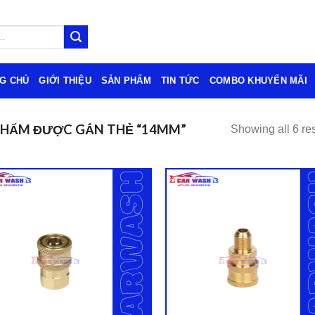
G CHỦ
GIỚI THIỆU
SẢN PHẨM
TIN TỨC
COMBO KHUYẾN MÃI
PHẨM ĐƯỢC GẮN THẺ “14MM”
Showing all 6 res