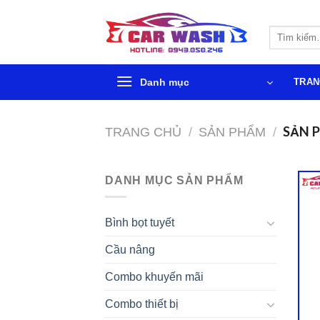
Chuyển
đến
Tìm
phần
kiếm:
nội
dung
Danh mục
TRAN
SẢN 
TRANG CHỦ
/
SẢN PHẨM
/
DANH MỤC SẢN PHẨM
Bình bọt tuyết
Cầu nâng
Combo khuyến mãi
Combo thiết bị