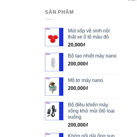
SẢN PHẨM
Mút xốp vệ sinh nội
thất xe ô tô màu đỏ
20,000
₫
Bộ tạo nhiệt máy nano
200,000
₫
Mô tơ máy nano
200,000
₫
Bộ điều khiển máy
xông khử mùi ôtô loại
vuông
200,000
₫
Khớp nối dài ống sun