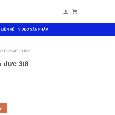
LIÊN HỆ
VIDEO SẢN PHẨM
Y RỬA XE
/
LINH
 đực 3/8
oài 14 số lượng
Y