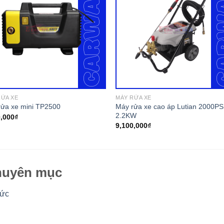
RỬA XE
MÁY RỬA XE
Máy rửa xe cao áp Lutian 2000PS
rửa xe mini TP2500
2.2KW
0,000
₫
9,100,000
₫
uyên mục
tức