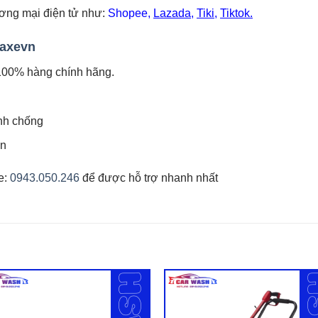
ương mại điện tử như:
Shopee
,
Lazada
,
Tiki
,
Tiktok.
uaxevn
100% hàng chính hãng.
anh chống
ên
ne:
0943.050.246
để được hỗ trợ nhanh nhất