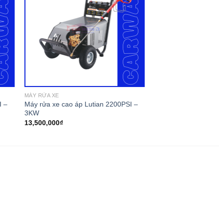
MÁY RỬA XE
I –
Máy rửa xe cao áp Lutian 2200PSI –
3KW
13,500,000
₫