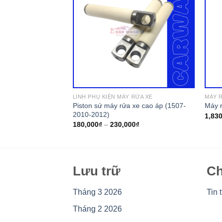
LINH PHỤ KIỆN MÁY RỬA XE
MÁY 
 Toàn Phát TP-
Piston sứ máy rửa xe cao áp (1507-
Máy 
2010-2012)
1,83
180,000
₫
–
230,000
₫
Lưu trữ
Ch
Tháng 3 2026
Tin 
Tháng 2 2026