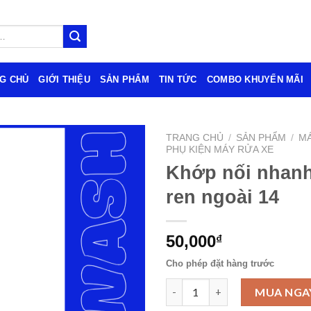
G CHỦ
GIỚI THIỆU
SẢN PHẨM
TIN TỨC
COMBO KHUYẾN MÃI
TRANG CHỦ
/
SẢN PHẨM
/
MÁ
PHỤ KIỆN MÁY RỬA XE
Khớp nối nhanh
ren ngoài 14
50,000
₫
Cho phép đặt hàng trước
Khớp nối nhanh đực 3/8 ren ng
MUA NGA