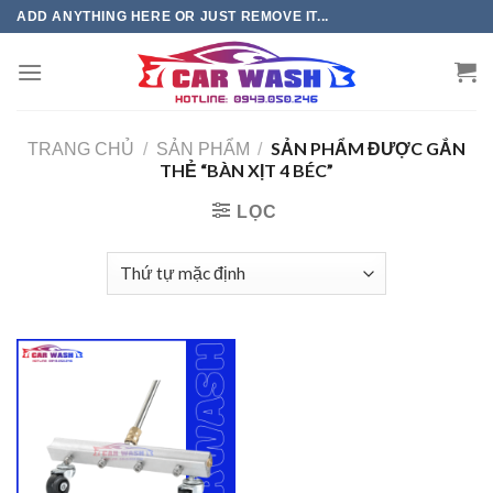
Chuyển
ADD ANYTHING HERE OR JUST REMOVE IT...
đến
phần
nội
dung
SẢN PHẨM ĐƯỢC GẮN
TRANG CHỦ
/
SẢN PHẨM
/
THẺ “BÀN XỊT 4 BÉC”
LỌC