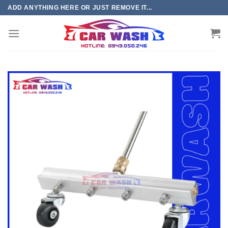
Chuyển
ADD ANYTHING HERE OR JUST REMOVE IT...
đến
phần
nội
dung