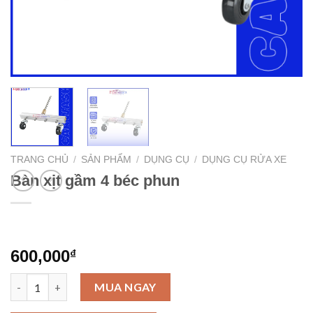
TRANG CHỦ
/
SẢN PHẨM
/
DỤNG CỤ
/
DỤNG CỤ RỬA XE
Bàn xịt gầm 4 béc phun
600,000
₫
Bàn xịt gầm 4 béc phun số lượng
MUA NGAY