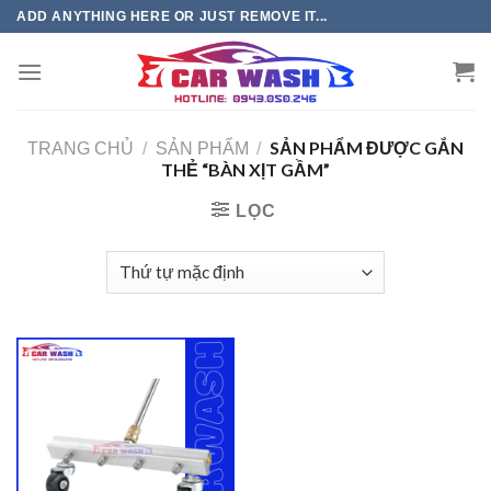
Chuyển
ADD ANYTHING HERE OR JUST REMOVE IT...
đến
phần
nội
dung
SẢN PHẨM ĐƯỢC GẮN
TRANG CHỦ
/
SẢN PHẨM
/
THẺ “BÀN XỊT GẦM”
LỌC