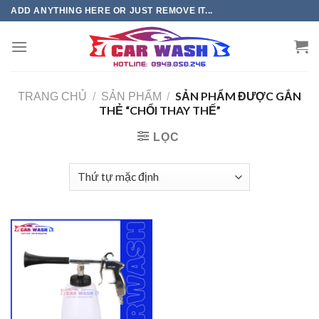
Chuyển
ADD ANYTHING HERE OR JUST REMOVE IT...
đến
phần
nội
dung
SẢN PHẨM ĐƯỢC GẮN
TRANG CHỦ
/
SẢN PHẨM
/
THẺ “CHỔI THAY THẾ”
LỌC