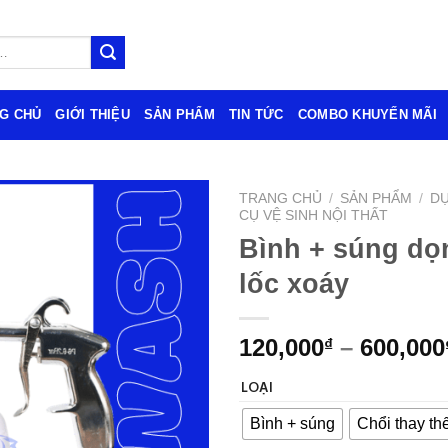
G CHỦ
GIỚI THIỆU
SẢN PHẨM
TIN TỨC
COMBO KHUYẾN MÃI
TRANG CHỦ
/
SẢN PHẨM
/
D
CỤ VỆ SINH NỘI THẤT
Bình + súng dọn
lốc xoáy
120,000
–
600,000
₫
LOẠI
Bình + súng
Chổi thay th