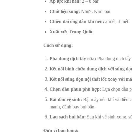
Áp lực khí nén:
2 – 8 bar
Chất liệu súng:
Nhựa, Kim loại
Chiều dài ống dẫn khí nén:
2 mét, 3 mét
Xuất xứ: Trung Quốc
Cách sử dụng:
Pha dung dịch tẩy rửa:
Pha dung dịch tẩy 
Kết nối bình chứa dung dịch với súng dọn
Kết nối súng dọn nội thất lốc xoáy với má
Chọn đầu phun phù hợp:
Lựa chọn đầu ph
Bắt đầu vệ sinh:
Bật máy nén khí và điều c
mạnh, đánh bay bụi bẩn.
Lau sạch bụi bẩn:
Sau khi vệ sinh xong, sử
Đơn vị bán hàng: