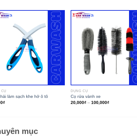
 CỤ
DỤNG CỤ
hải làm sạch khe hở ô tô
Cọ rửa vành xe
00
₫
20,000
₫
–
100,000
₫
uyên mục