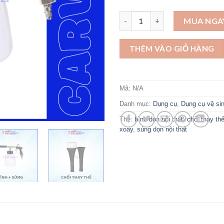
Bình + súng dọn nội thất lốc x
MUA NGA
THÊM VÀO GIỎ HÀNG
Mã:
N/A
Danh mục:
Dụng cụ
,
Dụng cụ vệ sin
Thẻ:
bình dọn nội thất
,
chổi thay th
xoáy
,
súng dọn nội thất