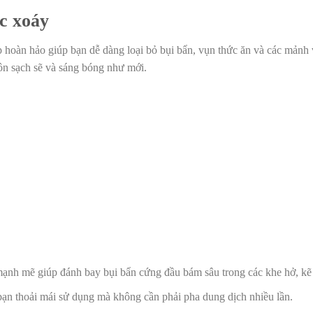
ốc xoáy
p hoàn hảo giúp bạn dễ dàng loại bỏ bụi bẩn, vụn thức ăn và các mản
uôn sạch sẽ và sáng bóng như mới.
 mạnh mẽ giúp đánh bay bụi bẩn cứng đầu bám sâu trong các khe hở, kẽ
bạn thoải mái sử dụng mà không cần phải pha dung dịch nhiều lần.