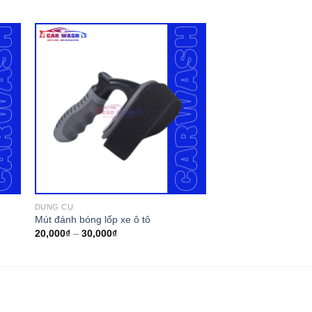
DỤNG CỤ
Mút đánh bóng lốp xe ô tô
20,000
₫
–
30,000
₫