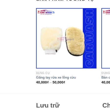
DỤNG CỤ
DỤNG
 sgcb đầu đen/xám
Găng tay rửa xe lông cừu
Bàn c
40,000
₫
–
50,000
₫
40,0
Lưu trữ
Ch