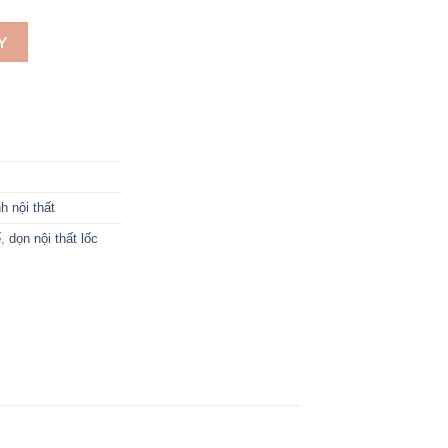
oáy số lượng
Y
h nội thất
ế
,
dọn nội thất lốc