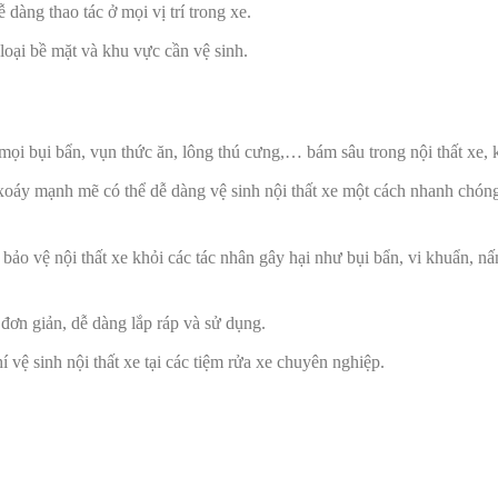
 dàng thao tác ở mọi vị trí trong xe.
oại bề mặt và khu vực cần vệ sinh.
ọi bụi bẩn, vụn thức ăn, lông thú cưng,… bám sâu trong nội thất xe, 
oáy mạnh mẽ có thể dễ dàng vệ sinh nội thất xe một cách nhanh chóng v
 bảo vệ nội thất xe khỏi các tác nhân gây hại như bụi bẩn, vi khuẩn, n
đơn giản, dễ dàng lắp ráp và sử dụng.
í vệ sinh nội thất xe tại các tiệm rửa xe chuyên nghiệp.