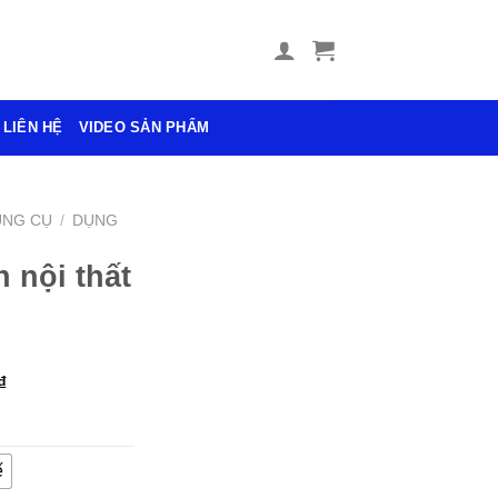
LIÊN HỆ
VIDEO SẢN PHẨM
ỤNG CỤ
/
DỤNG
 nội thất
₫
ế