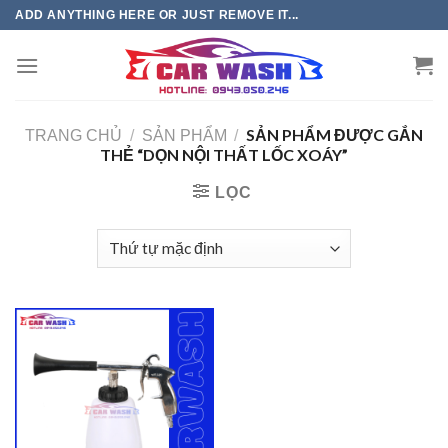
Chuyển
ADD ANYTHING HERE OR JUST REMOVE IT...
đến
phần
nội
dung
SẢN PHẨM ĐƯỢC GẮN
TRANG CHỦ
/
SẢN PHẨM
/
THẺ “DỌN NỘI THẤT LỐC XOÁY”
LỌC