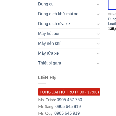
Dụng cụ
Dung dịch khử mùi xe
DUNG
Dung
Leat
Dung dịch rửa xe
135,
Máy hút bụi
Máy nén khí
Máy rửa xe
Thiết bị gara
LIÊN HỆ
TỔNG ĐÀI HỖ TRỢ (7:30 - 17:00)
Ms. Trinh:
0905 457 750
Mr. Sang:
0905 645 919
Mr. Quý:
0905 645 919