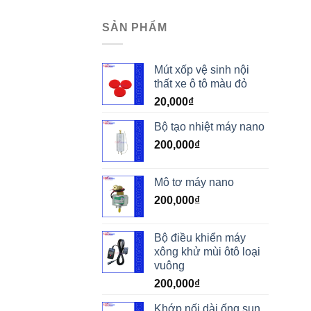
SẢN PHẨM
Mút xốp vệ sinh nội
thất xe ô tô màu đỏ
20,000
₫
Bộ tạo nhiệt máy nano
200,000
₫
Mô tơ máy nano
200,000
₫
Bộ điều khiển máy
xông khử mùi ôtô loại
vuông
200,000
₫
Khớp nối dài ống sun