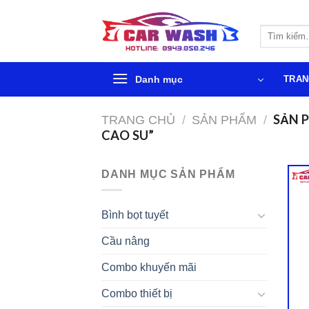
Chuyển
đến
Tìm
phần
kiếm:
nội
dung
Danh mục
TRAN
SẢN 
TRANG CHỦ
/
SẢN PHẨM
/
CAO SU”
DANH MỤC SẢN PHẨM
Bình bọt tuyết
Cầu nâng
Combo khuyến mãi
Combo thiết bị