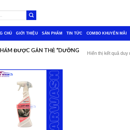
G CHỦ
GIỚI THIỆU
SẢN PHẨM
TIN TỨC
COMBO KHUYẾN MÃI
PHẨM ĐƯỢC GẮN THẺ “DƯỠNG
Hiển thị kết quả duy 