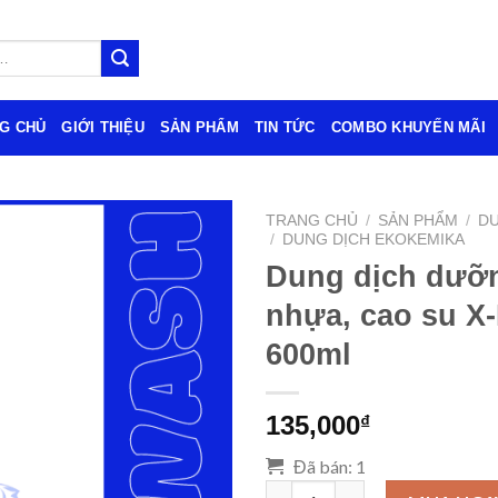
G CHỦ
GIỚI THIỆU
SẢN PHẨM
TIN TỨC
COMBO KHUYẾN MÃI
TRANG CHỦ
/
SẢN PHẨM
/
DU
/
DUNG DỊCH EKOKEMIKA
Dung dịch dưỡn
nhựa, cao su X-
600ml
135,000
₫
Đã bán: 1
Dung dịch dưỡng da, nhựa, cao