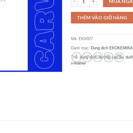
MUA NGA
THÊM VÀO GIỎ HÀNG
Mã:
EKX027
Danh mục:
Dung dịch EKOKEMIKA
Thẻ:
dung dịch
,
dưỡng cao su
,
dưỡ
x-leather