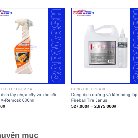
 DỊCH EKOKEMIKA
DUNG DỊCH RỬA XE
dịch tẩy nhựa cây và xác côn
Dung dịch dưỡng và làm bóng lốp
g X-Remosk 600ml
Fireball Tire Janus
00
₫
527,000
₫
–
2,875,000
₫
uyên mục