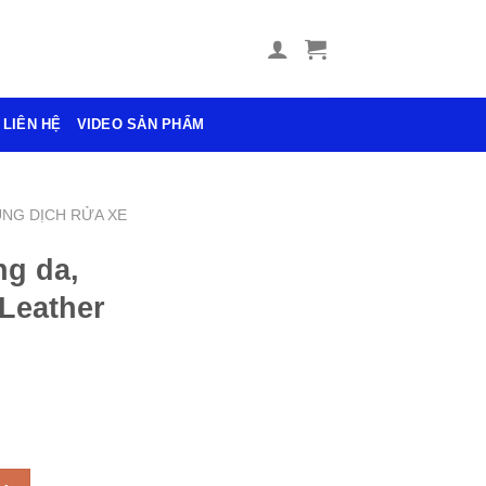
LIÊN HỆ
VIDEO SẢN PHẨM
NG DỊCH RỬA XE
g da,
Leather
 su X-Leather 600ml số lượng