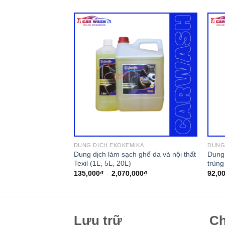
IKA
DUNG DỊCH EKOKEMIKA
DUNG
ang động cơ Motor
Dung dịch làm sạch ghế da và nội thất
Dung 
Texil (1L, 5L, 20L)
trùn
000
₫
135,000
₫
–
2,070,000
₫
92,0
Lưu trữ
Ch