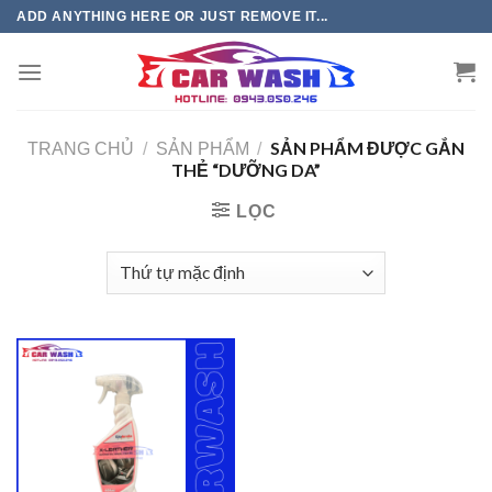
Chuyển
ADD ANYTHING HERE OR JUST REMOVE IT...
đến
phần
nội
dung
SẢN PHẨM ĐƯỢC GẮN
TRANG CHỦ
/
SẢN PHẨM
/
THẺ “DƯỠNG DA”
LỌC