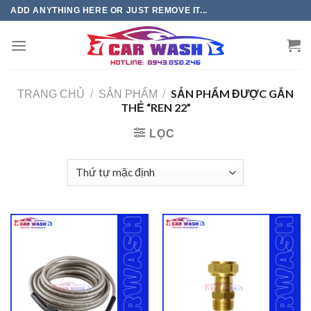
Chuyển
ADD ANYTHING HERE OR JUST REMOVE IT...
đến
phần
nội
dung
SẢN PHẨM ĐƯỢC GẮN
TRANG CHỦ
/
SẢN PHẨM
/
THẺ “REN 22”
LỌC