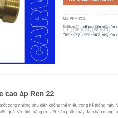
Mã:
PKMRX11
Danh mục:
Linh phụ kiện máy rửa x
Thẻ:
chữ y
,
khớp chia 2
,
máy rửa x
e cao áp Ren 22
ột trong những phụ kiện không thể thiếu trong hệ thống máy r
ệu quả. Với tính năng ưu việt, sản phẩm này đảm bảo mang lại 