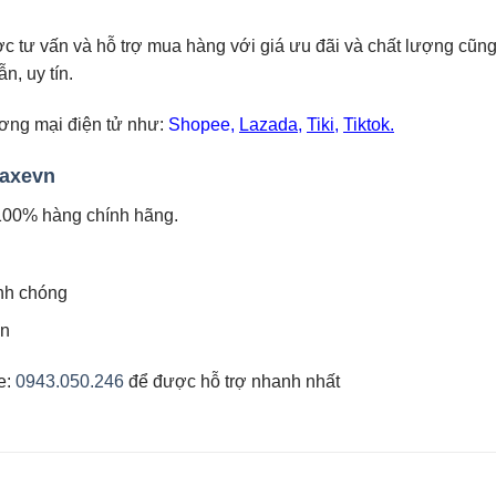
c tư vấn và hỗ trợ mua hàng với giá ưu đãi và chất lượng cũ
, uy tín.
ương mại điện tử như:
Shopee
,
Lazada
,
Tiki
,
Tiktok.
uaxevn
100% hàng chính hãng.
anh chóng
ên
ne:
0943.050.246
để được hỗ trợ nhanh nhất