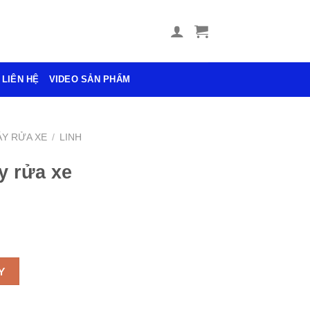
LIÊN HỆ
VIDEO SẢN PHẨM
Y RỬA XE
/
LINH
 rửa xe
ren 22 số lượng
Y