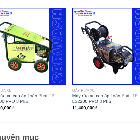
RỬA XE
MÁY RỬA XE
ửa xe cao áp Toàn Phát TP-
Máy rửa xe cao áp Toàn Phát TP-
00 PRO 3 Pha
LS2200 PRO 3 Pha
00,000
₫
11,400,000
₫
uyên mục