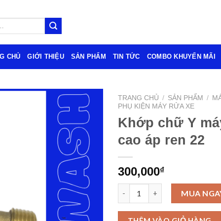
G CHỦ
GIỚI THIỆU
SẢN PHẨM
TIN TỨC
COMBO KHUYẾN MÃI
TRANG CHỦ
/
SẢN PHẨM
/
MÁ
PHỤ KIỆN MÁY RỬA XE
Khớp chữ Y máy
cao áp ren 22
300,000
₫
Khớp chữ Y máy rửa xe cao áp 
MUA NGA
THÊM VÀO GIỎ HÀNG