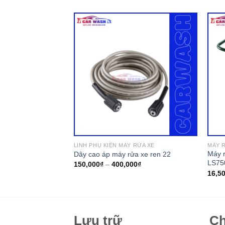
LINH PHỤ KIỆN MÁY RỬA XE
MÁY 
 Lutian 3200PSI –
Máy r
Dây cao áp máy rửa xe ren 22
LS75
150,000
₫
–
400,000
₫
16,5
Lưu trữ
Ch