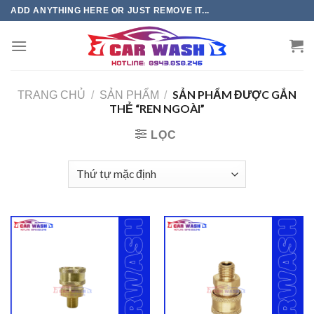
Chuyển
ADD ANYTHING HERE OR JUST REMOVE IT...
đến
phần
nội
dung
SẢN PHẨM ĐƯỢC GẮN
TRANG CHỦ
/
SẢN PHẨM
/
THẺ “REN NGOÀI”
LỌC