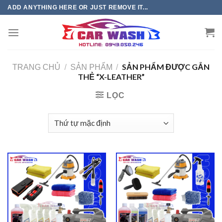
Chuyển
ADD ANYTHING HERE OR JUST REMOVE IT...
đến
phần
nội
dung
SẢN PHẨM ĐƯỢC GẮN
TRANG CHỦ
/
SẢN PHẨM
/
THẺ “X-LEATHER”
LỌC