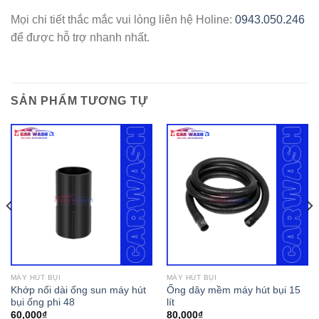
Mọi chi tiết thắc mắc vui lòng liên hệ Holine:
0943.050.246
để được hỗ trợ nhanh nhất.
SẢN PHẨM TƯƠNG TỰ
MÁY HÚT BỤI
MÁY HÚT BỤI
Khớp nối dài ống sun máy hút
Ống dây mềm máy hút bụi 15
bụi ống phi 48
lít
60,000
₫
80,000
₫