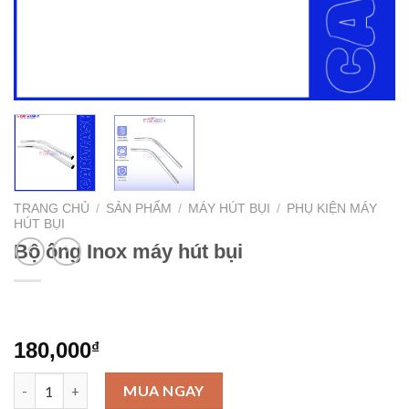
TRANG CHỦ
/
SẢN PHẨM
/
MÁY HÚT BỤI
/
PHỤ KIỆN MÁY
HÚT BỤI
Bộ ống Inox máy hút bụi
180,000
₫
Bộ ống Inox máy hút bụi số lượng
MUA NGAY