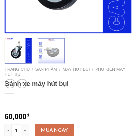
TRANG CHỦ
/
SẢN PHẨM
/
MÁY HÚT BỤI
/
PHỤ KIỆN MÁY
HÚT BỤI
Bánh xe máy hút bụi
60,000
₫
Bánh xe máy hút bụi số lượng
MUA NGAY