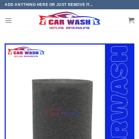
Chuyển
ADD ANYTHING HERE OR JUST REMOVE IT...
đến
phần
nội
dung