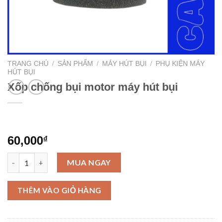
TRANG CHỦ
/
SẢN PHẨM
/
MÁY HÚT BỤI
/
PHỤ KIỆN MÁY
HÚT BỤI
Xốp chống bụi motor máy hút bụi
60,000
₫
Xốp chống bụi motor máy hút bụi số lượng
MUA NGAY
THÊM VÀO GIỎ HÀNG