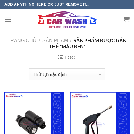
Chuyển
ADD ANYTHING HERE OR JUST REMOVE IT...
đến
phần
nội
dung
SẢN PHẨM ĐƯỢC GẮN
TRANG CHỦ
/
SẢN PHẨM
/
THẺ “MÀU ĐEN”
LỌC