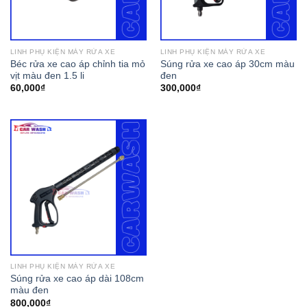
LINH PHỤ KIỆN MÁY RỬA XE
LINH PHỤ KIỆN MÁY RỬA XE
Béc rửa xe cao áp chỉnh tia mỏ
Súng rửa xe cao áp 30cm màu
vịt màu đen 1.5 li
đen
60,000
₫
300,000
₫
LINH PHỤ KIỆN MÁY RỬA XE
Súng rửa xe cao áp dài 108cm
màu đen
800,000
₫