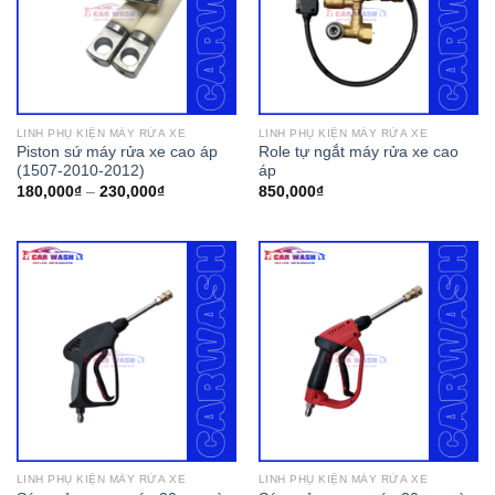
LINH PHỤ KIỆN MÁY RỬA XE
LINH PHỤ KIỆN MÁY RỬA XE
Piston sứ máy rửa xe cao áp
Role tự ngắt máy rửa xe cao
(1507-2010-2012)
áp
180,000
₫
–
230,000
₫
850,000
₫
LINH PHỤ KIỆN MÁY RỬA XE
LINH PHỤ KIỆN MÁY RỬA XE