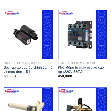
LINH PHỤ KIỆN MÁY RỬA XE
LINH PHỤ KIỆN MÁY RỬA XE
Béc rửa xe cao áp chỉnh tia mỏ
Khởi động từ máy rửa xe cao
vịt màu đen 1.5 li
áp (220V-380V)
60,000
₫
450,000
₫