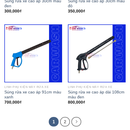
Súng rửa xe cao áp 30cm màu
Súng rửa xe cao áp 30cm màu
đen
đỏ
300,000
₫
350,000
₫
LINH PHỤ KIỆN MÁY RỬA XE
LINH PHỤ KIỆN MÁY RỬA XE
Súng rửa xe cao áp 91cm màu
Súng rửa xe cao áp dài 108cm
xanh
màu đen
700,000
₫
800,000
₫
1
2