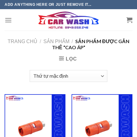
Chuyển
ADD ANYTHING HERE OR JUST REMOVE IT...
đến
phần
nội
dung
SẢN PHẨM ĐƯỢC GẮN
TRANG CHỦ
/
SẢN PHẨM
/
THẺ “CAO ÁP”
LỌC