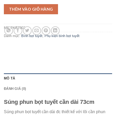
THÊM VÀO GIỎ HÀNG
Mã:
PKBT002
Danh mục:
Bình bọt tuyết
,
Phụ kiện bình bọt tuyết
MÔ TẢ
ĐÁNH GIÁ (0)
Súng phun bọt tuyết cần
dài 73cm
Súng phun bọt tuyết cần dài đc thiết kế với lõi cần phun