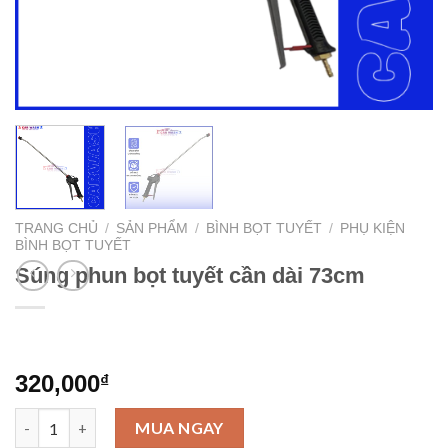
TRANG CHỦ
/
SẢN PHẨM
/
BÌNH BỌT TUYẾT
/
PHỤ KIỆN
BÌNH BỌT TUYẾT
Súng phun bọt tuyết cần dài 73cm
320,000
₫
Súng phun bọt tuyết cần dài 73cm số lượng
MUA NGAY