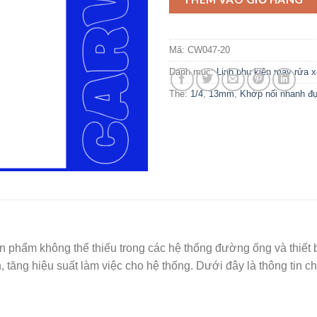
Mã:
CW047-20
Danh mục:
Linh phụ kiện máy rửa x
Thẻ:
1/4
,
13mm
,
Khớp nối nhanh đ
n phẩm không thể thiếu trong các hệ thống đường ống và thiết b
tăng hiệu suất làm việc cho hệ thống. Dưới đây là thông tin ch