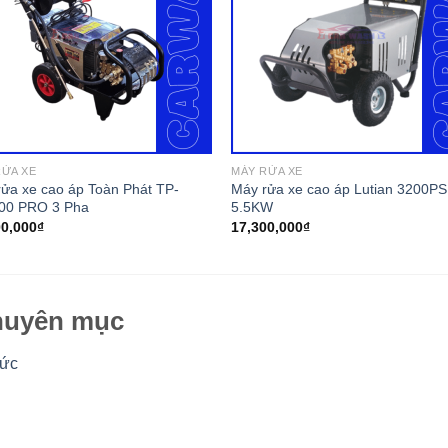
RỬA XE
MÁY RỬA XE
ửa xe cao áp Toàn Phát TP-
Máy rửa xe cao áp Lutian 3200PS
00 PRO 3 Pha
5.5KW
00,000
₫
17,300,000
₫
uyên mục
tức