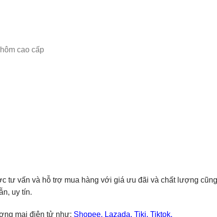
nhôm cao cấp
c tư vấn và hỗ trợ mua hàng với giá ưu đãi và chất lượng cũ
, uy tín.
ương mại điện tử như:
Shopee
,
Lazada
,
Tiki
,
Tiktok.