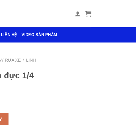
LIÊN HỆ
VIDEO SẢN PHẨM
Y RỬA XE
/
LINH
 đực 1/4
ong 13 số lượng
Y