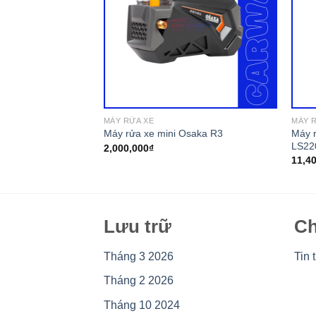
MÁY RỬA XE
MÁY 
 Lutian 2600PSI –
Máy r
Máy rửa xe mini Osaka R3
LS22
2,000,000
₫
11,4
Lưu trữ
Ch
Tháng 3 2026
Tin 
Tháng 2 2026
Tháng 10 2024