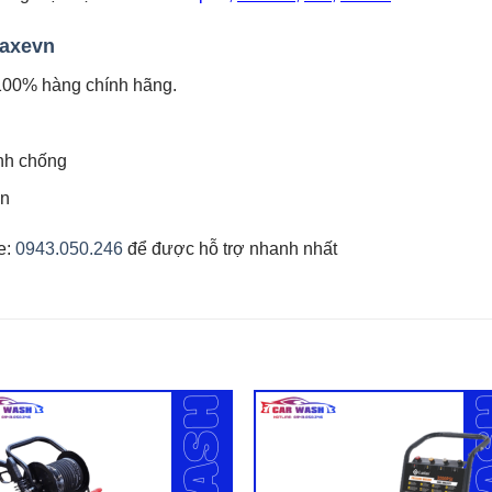
uaxevn
100% hàng chính hãng.
anh chống
ên
ne:
0943.050.246
để được hỗ trợ nhanh nhất