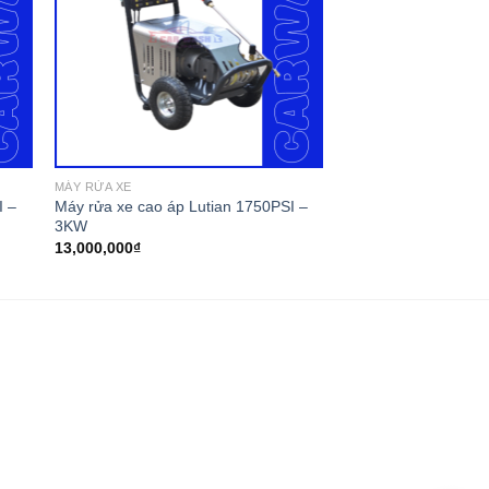
MÁY RỬA XE
I –
Máy rửa xe cao áp Lutian 1750PSI –
3KW
13,000,000
₫