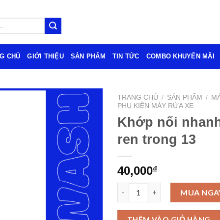
G CHỦ
GIỚI THIỆU
SẢN PHẨM
TIN TỨC
COMBO KHUYẾN MÃI
TRANG CHỦ
/
SẢN PHẨM
/
MÁ
PHỤ KIỆN MÁY RỬA XE
Khớp nối nhanh
ren trong 13
40,000
₫
Khớp nối nhanh đực 1/4 ren tr
MUA NGA
THÊM VÀO GIỎ HÀNG