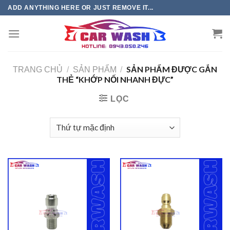
Chuyển
ADD ANYTHING HERE OR JUST REMOVE IT...
đến
phần
nội
dung
SẢN PHẨM ĐƯỢC GẮN
TRANG CHỦ
/
SẢN PHẨM
/
THẺ “KHỚP NỐI NHANH ĐỰC”
LỌC